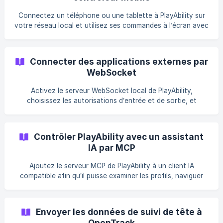
Connectez un téléphone ou une tablette à PlayAbility sur
votre réseau local et utilisez ses commandes à l’écran avec
le profil actif.
Connecter des applications externes par
WebSocket
Activez le serveur WebSocket local de PlayAbility,
choisissez les autorisations d’entrée et de sortie, et
sécurisez les intégrations de confiance avec une clé
d’authentification.
Contrôler PlayAbility avec un assistant
IA par MCP
Ajoutez le serveur MCP de PlayAbility à un client IA
compatible afin qu’il puisse examiner les profils, naviguer
dans l’application et effectuer des tâches de contrôle
approuvées.
Envoyer les données de suivi de tête à
OpenTrack